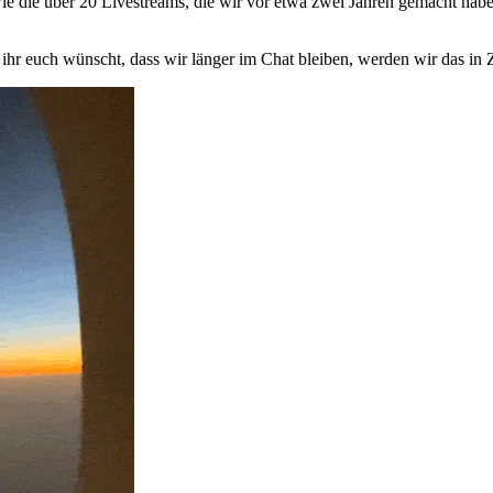
ie die über 20 Livestreams, die wir vor etwa zwei Jahren gemacht haben
r euch wünscht, dass wir länger im Chat bleiben, werden wir das in Zu