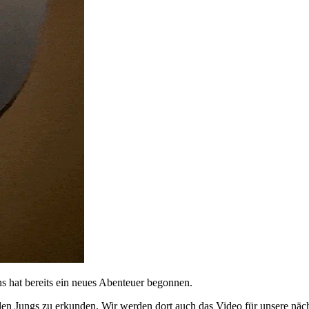
s hat bereits ein neues Abenteuer begonnen.
beiden Jungs zu erkunden. Wir werden dort auch das Video für unsere nä