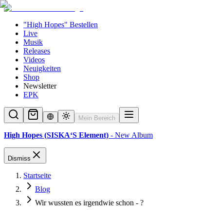
"High Hopes" Bestellen
Live
Musik
Releases
Videos
Neuigkeiten
Shop
Newsletter
EPK
Mein Bereich
High Hopes (SISKA‘S Element)
- New Album
Dismiss
Startseite
Blog
Wir wussten es irgendwie schon - ?