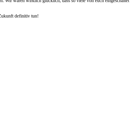
. Wir waren wirklich glücklich, dass so viele von euch eingeschaltet
kunft definitiv tun!