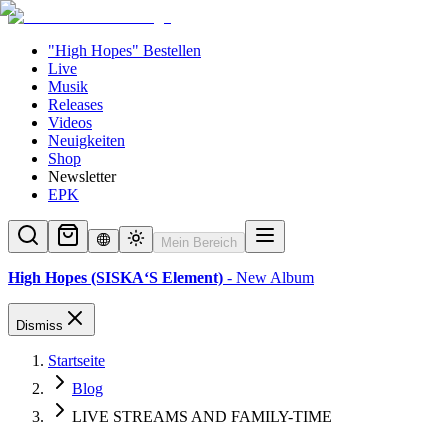
"High Hopes" Bestellen
Live
Musik
Releases
Videos
Neuigkeiten
Shop
Newsletter
EPK
Mein Bereich
High Hopes (SISKA‘S Element)
- New Album
Dismiss
Startseite
Blog
LIVE STREAMS AND FAMILY-TIME