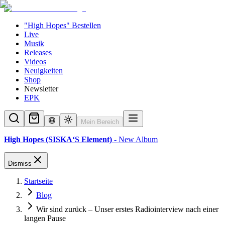
"High Hopes" Bestellen
Live
Musik
Releases
Videos
Neuigkeiten
Shop
Newsletter
EPK
Mein Bereich
High Hopes (SISKA‘S Element)
- New Album
Dismiss
Startseite
Blog
Wir sind zurück – Unser erstes Radiointerview nach einer
langen Pause