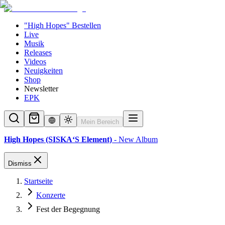
"High Hopes" Bestellen
Live
Musik
Releases
Videos
Neuigkeiten
Shop
Newsletter
EPK
Mein Bereich
High Hopes (SISKA‘S Element)
- New Album
Dismiss
Startseite
Konzerte
Fest der Begegnung