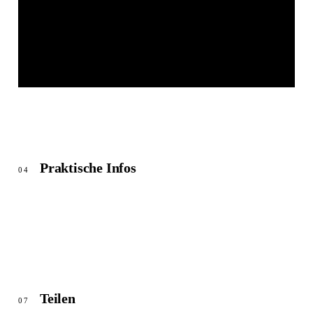
WOHNEN BRUCKBERG
© OpenStreetMap
Praktische Infos
04
Teilen
07