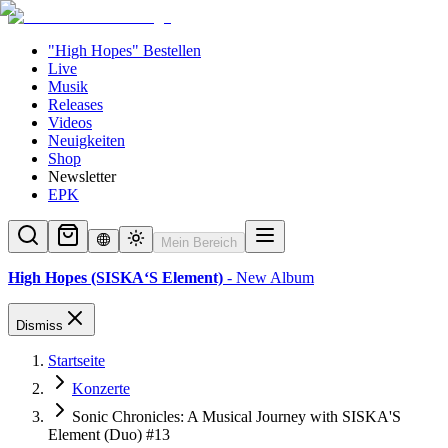
"High Hopes" Bestellen
Live
Musik
Releases
Videos
Neuigkeiten
Shop
Newsletter
EPK
Mein Bereich
High Hopes (SISKA‘S Element)
- New Album
Dismiss
Startseite
Konzerte
Sonic Chronicles: A Musical Journey with SISKA'S
Element (Duo) #13