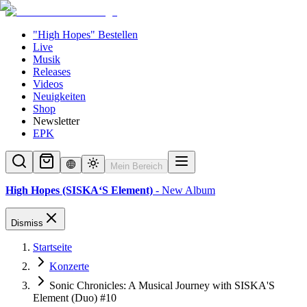
"High Hopes" Bestellen
Live
Musik
Releases
Videos
Neuigkeiten
Shop
Newsletter
EPK
Mein Bereich
High Hopes (SISKA‘S Element)
- New Album
Dismiss
Startseite
Konzerte
Sonic Chronicles: A Musical Journey with SISKA'S
Element (Duo) #10