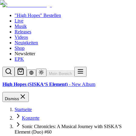
"High Hopes" Bestellen
Live
Musik
Releases
Videos
Neuigkeiten
Shop
Newsletter
EPK
Mein Bereich
High Hopes (SISKA‘S Element)
- New Album
Dismiss
Startseite
Konzerte
Sonic Chronicles: A Musical Journey with SISKA'S
Element (Duo) #60