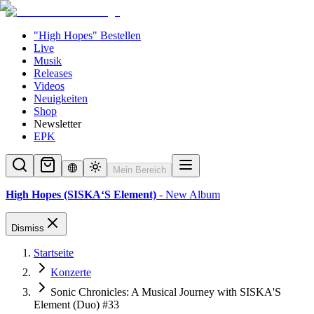
"High Hopes" Bestellen
Live
Musik
Releases
Videos
Neuigkeiten
Shop
Newsletter
EPK
Mein Bereich
High Hopes (SISKA‘S Element)
- New Album
Dismiss
Startseite
Konzerte
Sonic Chronicles: A Musical Journey with SISKA'S
Element (Duo) #33