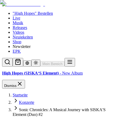
"High Hopes" Bestellen
Live
Musik
Releases
Videos
Neuigkeiten
Shop
Newsletter
EPK
Mein Bereich
High Hopes (SISKA‘S Element)
- New Album
Dismiss
Startseite
Konzerte
Sonic Chronicles: A Musical Journey with SISKA'S
Element (Duo) #2