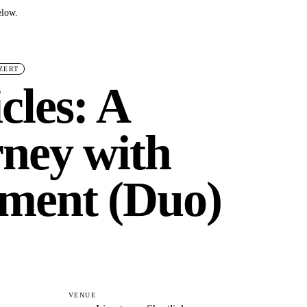
elow.
ZERT
cles: A
ney with
ment (Duo)
VENUE