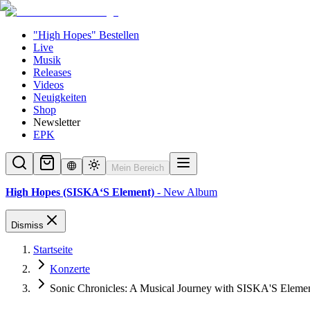
"High Hopes" Bestellen
Live
Musik
Releases
Videos
Neuigkeiten
Shop
Newsletter
EPK
Mein Bereich
High Hopes (SISKA‘S Element)
- New Album
Dismiss
Startseite
Konzerte
Sonic Chronicles: A Musical Journey with SISKA'S Eleme