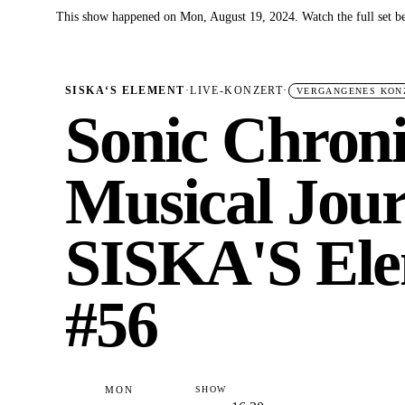
This show happened on Mon, August 19, 2024. Watch the full set b
✓
SISKA‘S ELEMENT
·
LIVE-KONZERT
·
VERGANGENES KON
Sonic Chroni
Musical Jour
SISKA'S Ele
#56
MON
SHOW