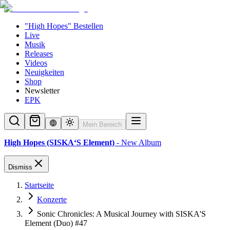
"High Hopes" Bestellen
Live
Musik
Releases
Videos
Neuigkeiten
Shop
Newsletter
EPK
Mein Bereich
High Hopes (SISKA‘S Element)
- New Album
Dismiss
Startseite
Konzerte
Sonic Chronicles: A Musical Journey with SISKA'S
Element (Duo) #47