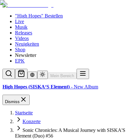
"High Hopes" Bestellen
Live
Musik
Releases
Videos
Neuigkeiten
Shop
Newsletter
EPK
Mein Bereich
High Hopes (SISKA‘S Element)
- New Album
Dismiss
Startseite
Konzerte
Sonic Chronicles: A Musical Journey with SISKA'S
Element (Duo) #56