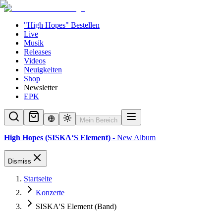
"High Hopes" Bestellen
Live
Musik
Releases
Videos
Neuigkeiten
Shop
Newsletter
EPK
Mein Bereich
High Hopes (SISKA‘S Element)
- New Album
Dismiss
Startseite
Konzerte
SISKA'S Element (Band)