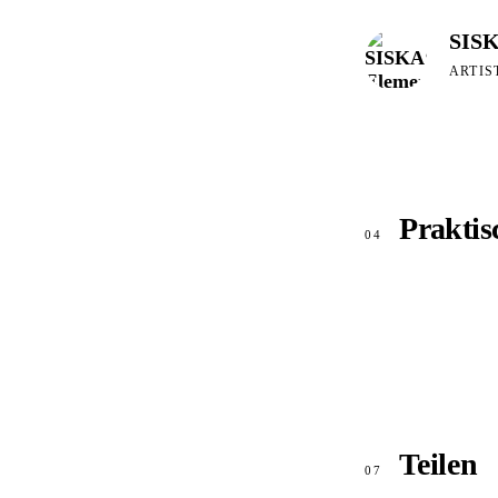
SISK
ARTIS
Praktis
04
Teilen
07