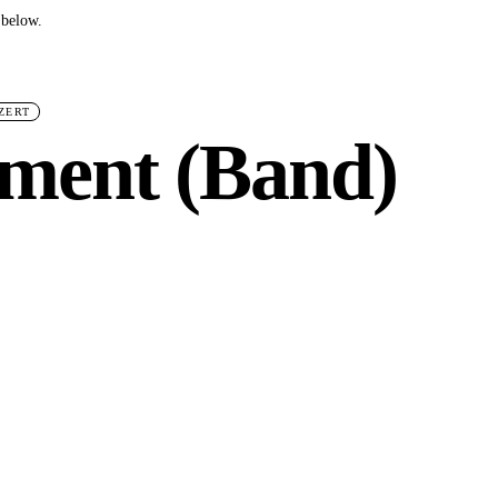
 below.
ZERT
ment (Band)