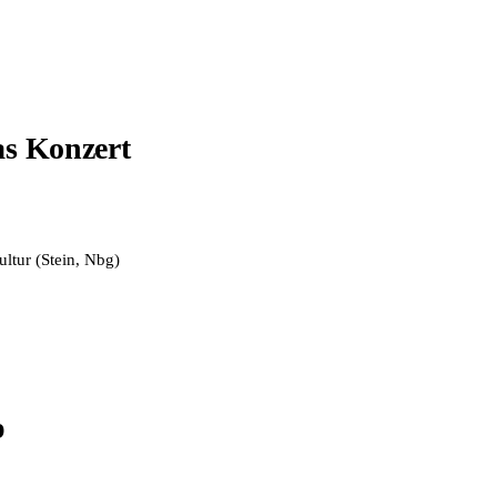
as Konzert
ltur (Stein, Nbg)
p