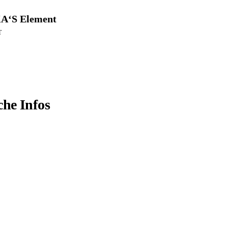
A‘S Element
T
che Infos